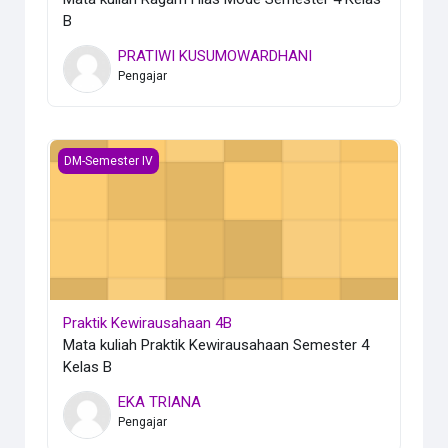
B
PRATIWI KUSUMOWARDHANI
Pengajar
Praktik Kewirausahaan 4B
DM-Semester IV
Praktik Kewirausahaan 4B
Mata kuliah Praktik Kewirausahaan Semester 4
Kelas B
EKA TRIANA
Pengajar