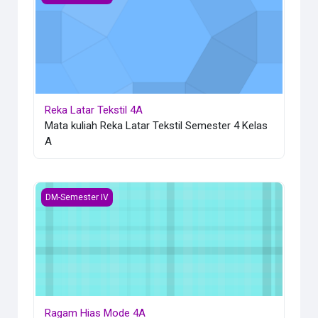
Reka Latar Tekstil 4A
Mata kuliah Reka Latar Tekstil Semester 4 Kelas
A
Ragam Hias Mode 4A
DM-Semester IV
Ragam Hias Mode 4A