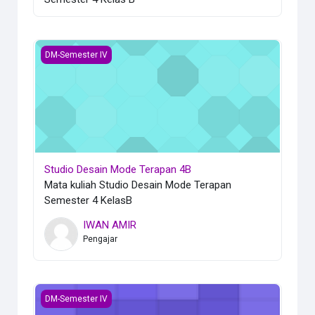
Studio Desain Mode Terapan 4B
DM-Semester IV
Studio Desain Mode Terapan 4B
Mata kuliah Studio Desain Mode Terapan
Semester 4 KelasB
IWAN AMIR
Pengajar
Reka Latar Tekstil 4B
DM-Semester IV