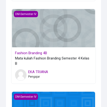
Fashion Branding 4B
DM-Semester IV
Fashion Branding 4B
Mata kuliah Fashion Branding Semester 4 Kelas
B
EKA TRIANA
Pengajar
Digital Technical Drawing 4B
DM-Semester IV