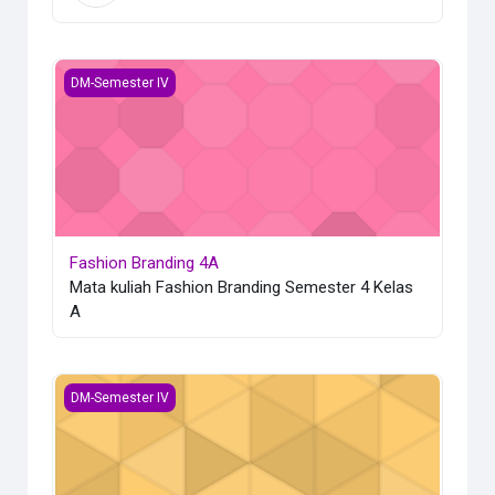
Fashion Branding 4A
DM-Semester IV
Fashion Branding 4A
Mata kuliah Fashion Branding Semester 4 Kelas
A
Digital Technical Drawing 4A
DM-Semester IV