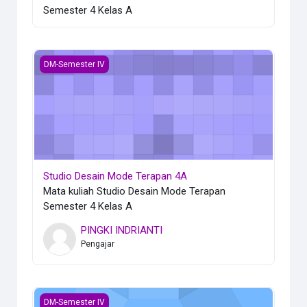
Semester 4 Kelas A
Studio Desain Mode Terapan 4A
DM-Semester IV
Studio Desain Mode Terapan 4A
Mata kuliah Studio Desain Mode Terapan
Semester 4 Kelas A
PINGKI INDRIANTI
Pengajar
Reka Latar Tekstil 4A
DM-Semester IV