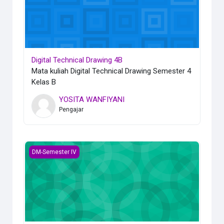
Digital Technical Drawing 4B
Mata kuliah Digital Technical Drawing Semester 4
Kelas B
YOSITA WANFIYANI
Pengajar
Teknik Produksi Busana Wanita 4A
DM-Semester IV