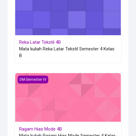
Reka Latar Tekstil 4B
Mata kuliah Reka Latar Tekstil Semester 4 Kelas
B
Ragam Hias Mode 4B
DM-Semester IV
Ragam Hias Mode 4B
Mata kuliah Ragam Hias Mode Semester 4 Kelas