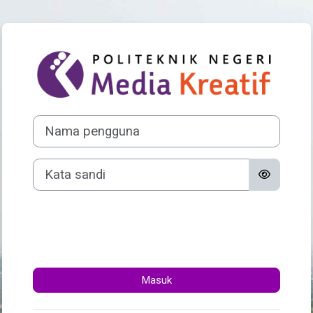
Lewati ke konten utama
Masuk ke Elearn
Nama pengguna
Kata sandi
Masuk